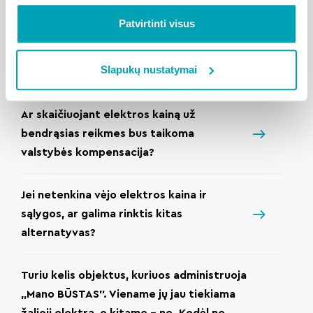
elektra?
Patvirtinti visus
Kodėl bendrą elektrą tiekia Mano Būstas,
Slapukų nustatymai
o ne elektros tiekėjas?
Ar skaičiuojant elektros kainą už
bendrąsias reikmes bus taikoma
valstybės kompensacija?
Jei netenkina vėjo elektros kaina ir
sąlygos, ar galima rinktis kitas
alternatyvas?
Turiu kelis objektus, kuriuos administruoja
„Mano BŪSTAS”. Viename jų jau tiekiama
žalioji elektra, o kitame – ne. Kodėl ne