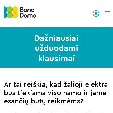
Tog
Dažniausiai
užduodami
klausimai
Ar tai reiškia, kad žalioji elektra
bus tiekiama viso namo ir jame
esančių butų reikmėms?