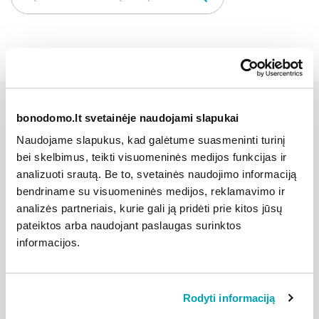
bonodomo.lt svetainėje naudojami slapukai
Kiti šios kategorijos
Naudojame slapukus, kad galėtume suasmeninti turinį
klausimai
bei skelbimus, teikti visuomeninės medijos funkcijas ir
analizuoti srautą. Be to, svetainės naudojimo informaciją
bendriname su visuomeninės medijos, reklamavimo ir
analizės partneriais, kurie gali ją pridėti prie kitos jūsų
pateiktos arba naudojant paslaugas surinktos
Kodėl sąskaitą už bendrojo naudojimo
informacijos.
elektrą kiekvieną mėnesį yra skirtinga?
Kokia nauda klientams, kuriems yra
Rodyti informaciją
tiekiama vėjo jėgainėse pagaminta