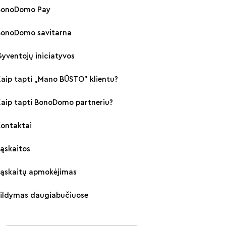
BonoDomo Pay
BonoDomo savitarna
yventojų iniciatyvos
aip tapti „Mano BŪSTO" klientu?
Kaip tapti BonoDomo partneriu?
Kontaktai
ąskaitos
Sąskaitų apmokėjimas
Šildymas daugiabučiuose