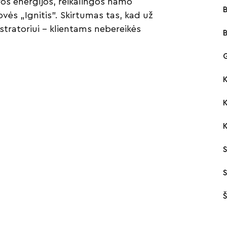
os energijos, reikalingos namo
ovės „Ignitis”. Skirtumas tas, kad už
stratoriui – klientams nebereikės
G
K
S