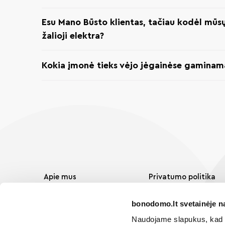
Esu Mano Būsto klientas, tačiau kodėl mūs
žalioji elektra?
Kokia įmonė tieks vėjo jėgainėse gaminam
Apie mus
Privatumo politika
Naujienos
Svetainės naudojimo
bonodomo.lt svetainėje n
taisyklės
Video instrukcijos
Naudojame slapukus, kad g
BonoDomo Latvijoje
DUK