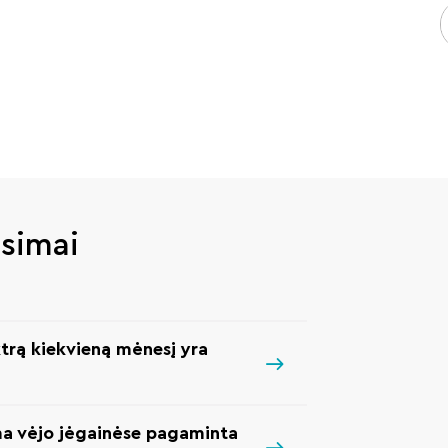
usimai
trą kiekvieną mėnesį yra
ma vėjo jėgainėse pagaminta