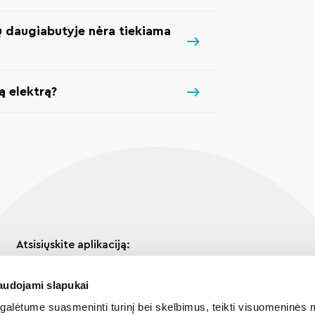
ų daugiabutyje nėra tiekiama
ą elektrą?
Atsisiųskite aplikaciją:
audojami slapukai
alėtume suasmeninti turinį bei skelbimus, teikti visuomeninės m