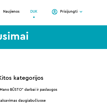
Naujienos
DUK
Prisijungti
usimai
Kitos kategorijos
„Mano BŪSTO" darbai ir paslaugos
Balsavimas daugiabučiuose