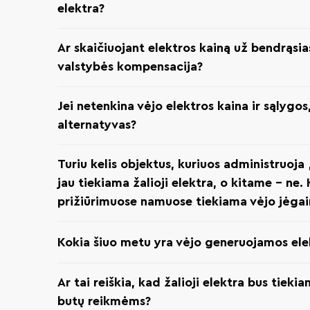
elektra?
Ar skaičiuojant elektros kainą už bendrąsi
valstybės kompensacija?
Jei netenkina vėjo elektros kaina ir sąlygos,
alternatyvas?
Turiu kelis objektus, kuriuos administruoj
jau tiekiama žalioji elektra, o kitame – ne
prižiūrimuose namuose tiekiama vėjo jėga
Kokia šiuo metu yra vėjo generuojamos elek
Ar tai reiškia, kad žalioji elektra bus tiek
butų reikmėms?