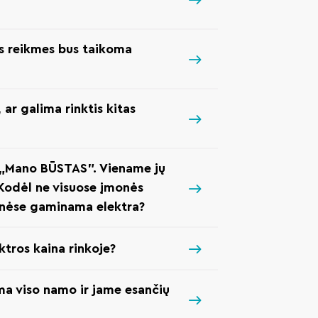
as reikmes bus taikoma
 ar galima rinktis kitas
a „Mano BŪSTAS”. Viename jų
. Kodėl ne visuose įmonės
inėse gaminama elektra?
tros kaina rinkoje?
iama viso namo ir jame esančių