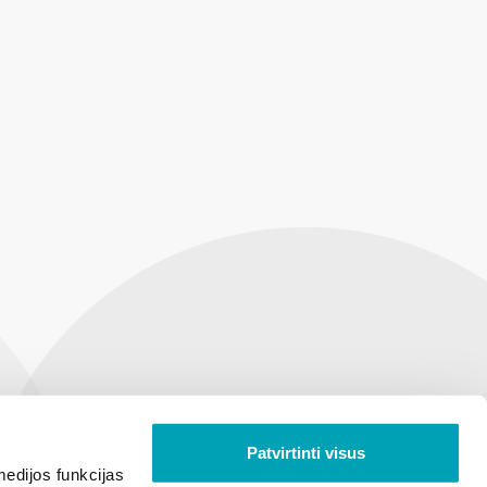
Patvirtinti visus
edijos funkcijas