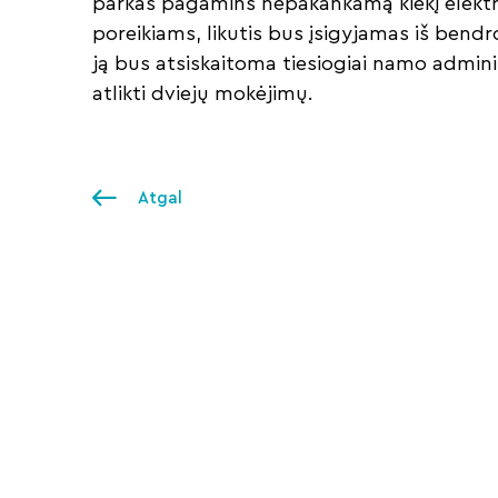
parkas pagamins nepakankamą kiekį elektr
poreikiams, likutis bus įsigyjamas iš bendr
ją bus atsiskaitoma tiesiogiai namo admini
atlikti dviejų mokėjimų.
Atgal