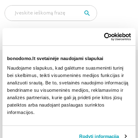
bonodomo.lt svetainėje naudojami slapukai
Naudojame slapukus, kad galėtume suasmeninti turinį
Kiti šios kategorijos
bei skelbimus, teikti visuomeninės medijos funkcijas ir
klausimai
analizuoti srautą. Be to, svetainės naudojimo informaciją
bendriname su visuomeninės medijos, reklamavimo ir
analizės partneriais, kurie gali ją pridėti prie kitos jūsų
pateiktos arba naudojant paslaugas surinktos
informacijos.
Kodėl sąskaitą už bendrojo naudojimo
elektrą kiekvieną mėnesį yra skirtinga?
Rodyti informaciją