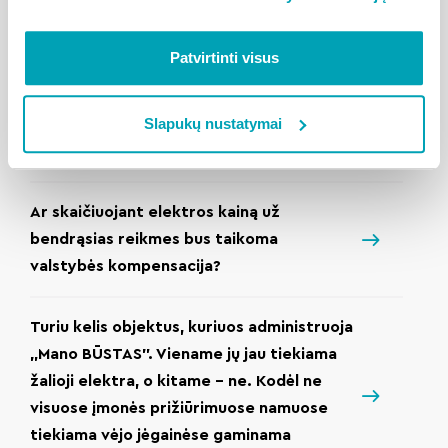
Kokia nauda klientams, kuriems yra
tiekiama vėjo jėgainėse pagaminta
Patvirtinti visus
elektra?
Slapukų nustatymai
Kodėl bendrą elektrą tiekia Mano Būstas,
o ne elektros tiekėjas?
Ar skaičiuojant elektros kainą už
bendrąsias reikmes bus taikoma
valstybės kompensacija?
Turiu kelis objektus, kuriuos administruoja
„Mano BŪSTAS”. Viename jų jau tiekiama
žalioji elektra, o kitame – ne. Kodėl ne
visuose įmonės prižiūrimuose namuose
tiekiama vėjo jėgainėse gaminama