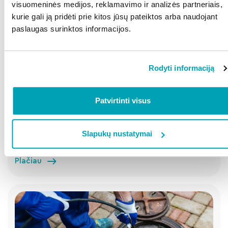
visuomeninės medijos, reklamavimo ir analizės partneriais,
kurie gali ją pridėti prie kitos jūsų pateiktos arba naudojant
paslaugas surinktos informacijos.
Rodyti informaciją
Patvirtinti visus
2023-07-18
Kalba Šiauliai
Slapukų nustatymai
Šiauliai puošiasi gėlėmis
Plačiau