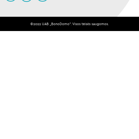
©️️️️️2022 UAB „BonoDomo". Visos teisės saugomos.