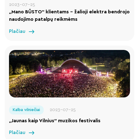
2023-07-25
„Mano BŪSTO“ klientams – žalioji elektra bendrojo
naudojimo patalpų reikmėms
Plačiau
2023-07-25
Kalba vilniečiai
„Jaunas kaip Vilnius“ muzikos festivalis
Plačiau