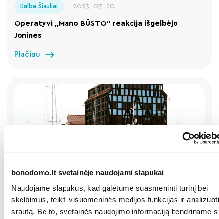
2023-07-20
Kalba Šiauliai
Operatyvi „Mano BŪSTO“ reakcija išgelbėjo
Jonines
Plačiau
bonodomo.lt svetainėje naudojami slapukai
2023-07-18
Kalba Klaipėda
Naudojame slapukus, kad galėtume suasmeninti turinį bei
Jūros šventės 2023 programa
skelbimus, teikti visuomeninės medijos funkcijas ir analizuoti
srautą. Be to, svetainės naudojimo informaciją bendriname s
Plačiau