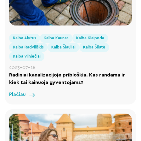
Kalba Alytus
Kalba Kaunas
Kalba Klaipėda
Kalba Radviliškis
Kalba Šiauliai
Kalba Šilutė
Kalba vilniečiai
2023-07-18
Radiniai kanalizacijoje pribloškia. Kas randama ir
kiek tai kainuoja gyventojams?
Plačiau