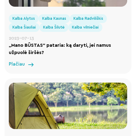
Kalba Alytus
Kalba Kaunas
Kalba Radviliškis
Kalba Šiauliai
Kalba Šilutė
Kalba vilniečiai
2023-07-13
„Mano BŪSTAS“ pataria: ką daryti, jei namus
užpuolė širšės?
Plačiau