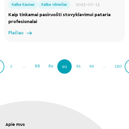
2023-07-13
Kalba Kaunas
Kalba vilniečiai
Kaip tinkamai pasiruošti stovyklavimui pataria
profesionalai
Plačiau
1
…
88
89
91
92
…
130
90
Apie mus