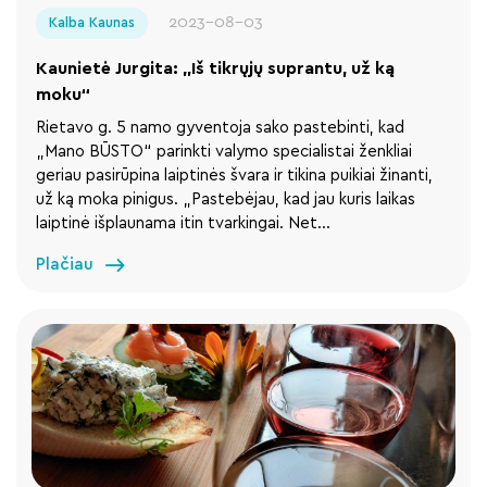
2023-08-03
Kalba Kaunas
Kaunietė Jurgita: „Iš tikrųjų suprantu, už ką
moku“
Rietavo g. 5 namo gyventoja sako pastebinti, kad
„Mano BŪSTO“ parinkti valymo specialistai ženkliai
geriau pasirūpina laiptinės švara ir tikina puikiai žinanti,
už ką moka pinigus. „Pastebėjau, kad jau kuris laikas
laiptinė išplaunama itin tvarkingai. Net…
Plačiau