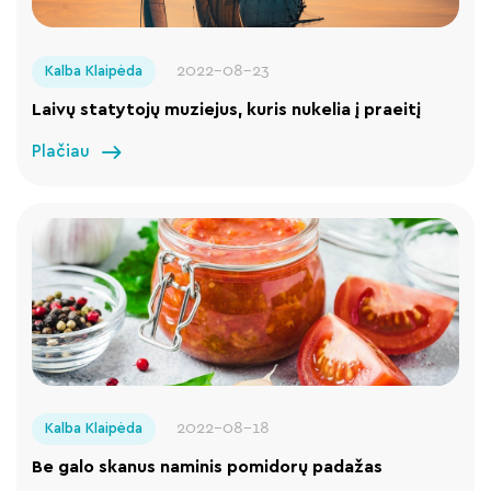
2022-08-23
Kalba Klaipėda
Laivų statytojų muziejus, kuris nukelia į praeitį
Plačiau
2022-08-18
Kalba Klaipėda
Be galo skanus naminis pomidorų padažas