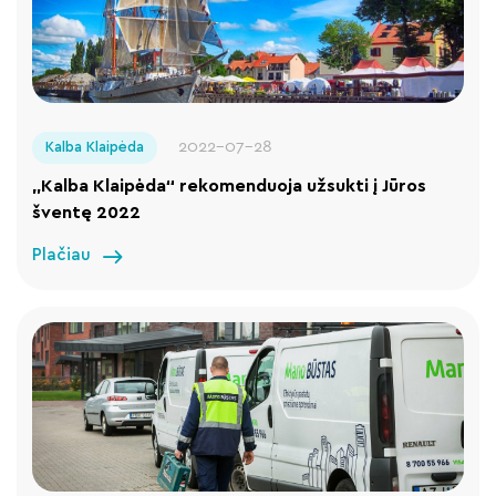
2022-07-28
Kalba Klaipėda
„Kalba Klaipėda“ rekomenduoja užsukti į Jūros
šventę 2022
Plačiau