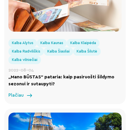
Kalba Alytus
Kalba Kaunas
Kalba Klaipėda
Kalba Radviliškis
Kalba Šiauliai
Kalba Šilutė
Kalba vilniečiai
2022-08-04
„Mano BŪSTAS“ pataria: kaip pasiruošti šildymo
sezonui ir sutaupyti?
Plačiau