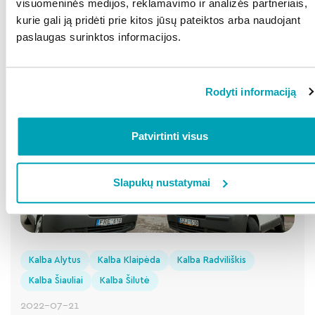
visuomeninės medijos, reklamavimo ir analizės partneriais,
2022-07-26
Kalba Klaipėda
kurie gali ją pridėti prie kitos jūsų pateiktos arba naudojant
paslaugas surinktos informacijos.
Lietuvos Jūrų muziejus atveria naują poilsio ir
edukacijos erdvę
Plačiau
Rodyti informaciją
Patvirtinti visus
Slapukų nustatymai
Kalba Alytus
Kalba Klaipėda
Kalba Radviliškis
Kalba Šiauliai
Kalba Šilutė
2022-07-21