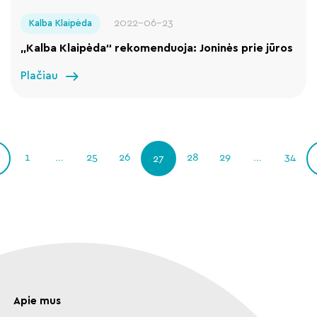
2022-06-23
Kalba Klaipėda
„Kalba Klaipėda“ rekomenduoja: Joninės prie jūros
Plačiau
1
…
25
26
28
29
…
34
27
Apie mus