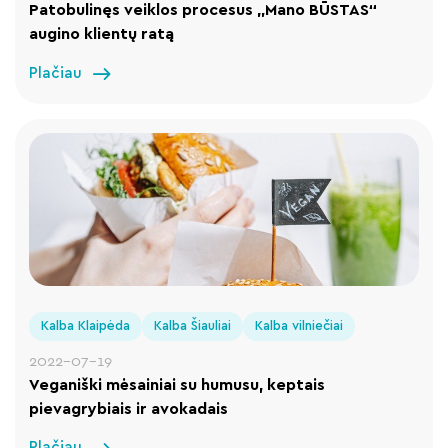
Patobulinęs veiklos procesus „Mano BŪSTAS“
augino klientų ratą
Plačiau
Kalba Klaipėda
Kalba Šiauliai
Kalba vilniečiai
2022-07-19
Veganiški mėsainiai su humusu, keptais
pievagrybiais ir avokadais
Plačiau