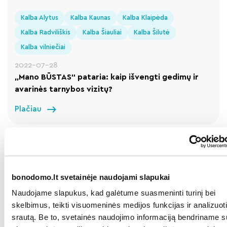
Kalba Alytus
Kalba Kaunas
Kalba Klaipėda
Kalba Radviliškis
Kalba Šiauliai
Kalba Šilutė
Kalba vilniečiai
2022-07-28
„Mano BŪSTAS“ pataria: kaip išvengti gedimų ir
avarinės tarnybos vizitų?
Plačiau
bonodomo.lt svetainėje naudojami slapukai
Naudojame slapukus, kad galėtume suasmeninti turinį bei
skelbimus, teikti visuomeninės medijos funkcijas ir analizuoti
srautą. Be to, svetainės naudojimo informaciją bendriname s