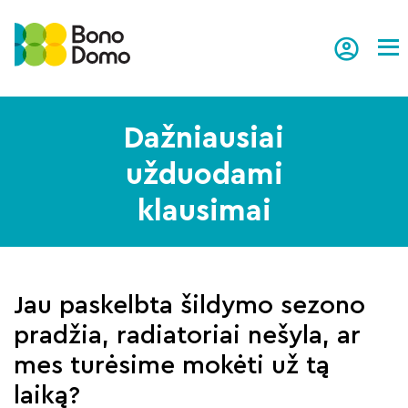
Tog
Dažniausiai
užduodami
klausimai
Jau paskelbta šildymo sezono
pradžia, radiatoriai nešyla, ar
mes turėsime mokėti už tą
laiką?