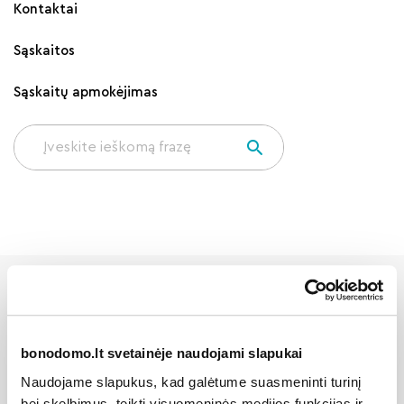
Kontaktai
Sąskaitos
Sąskaitų apmokėjimas
Kiti šios kategorijos
klausimai
bonodomo.lt svetainėje naudojami slapukai
Naudojame slapukus, kad galėtume suasmeninti turinį
bei skelbimus, teikti visuomeninės medijos funkcijas ir