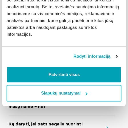
analizuoti srautą. Be to, svetainės naudojimo informaciją
Nešyla radiatoriai, ką daryti?
bendriname su visuomeninės medijos, reklamavimo ir
analizės partneriais, kurie gali ją pridėti prie kitos jūsų
pateiktos arba naudojant paslaugas surinktos
Mano bute radiatoriai vos šilti, norėčiau,
informacijos.
kad jie būtų karštesni
Mano bute radiatoriai per karšti. Ką
Rodyti informaciją
daryti?
Patvirtinti visus
Kada mūsų name bus įjungtas šildymas?
Slapukų nustatymai
Kodėl kaimynų name šildymas įjungtas, o
mūsų name – ne?
Ką daryti, jei pats negaliu nuorinti