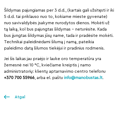
Šildymas pajungiamas per 3 d.d., (kartais gali užsitęsti ir iki
5 d.d. tai priklauso nuo to, kokiame mieste gyvenate)
nuo savivaldybės įsakyme nurodytos dienos. Mokėti už
tą laiką, kol bus pajungtas šildymas – neturėsite. Kada
bus įjungtas šildymas jūsų name, tada ir pradėsite mokėti.
Technikai paleidinėdami šilumą į namą, pateikia
paleidimo datą šilumos tiekėjui ir pradinius rodmenis.
Jei šis laikas jau praėjo ir lauke oro temperatūra yra
žemesnė nei 10 °C, kviečiame kreiptis į namo
administratorių: klientų aptarnavimo centro telefonu
+370 700 55966
, arba el. paštu
info@manobustas.lt
.
Atgal