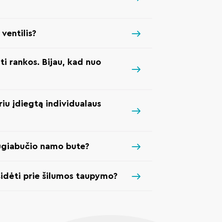
ventilis?
ti rankos. Bijau, kad nuo
riu įdiegtą individualaus
augiabučio namo bute?
sidėti prie šilumos taupymo?