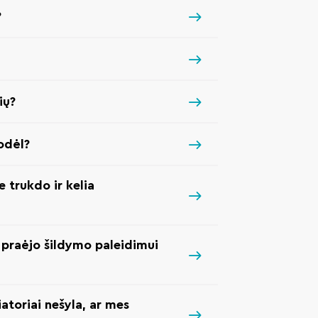
?
ių?
Kodėl?
e trukdo ir kelia
u praėjo šildymo paleidimui
atoriai nešyla, ar mes