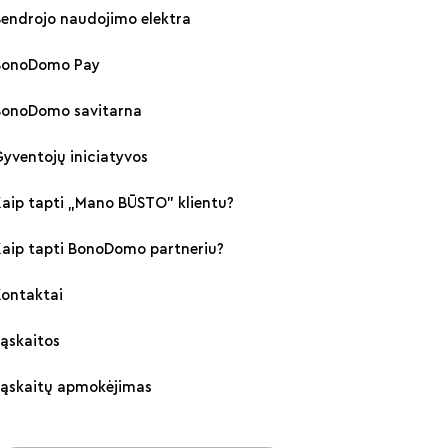
endrojo naudojimo elektra
BonoDomo Pay
BonoDomo savitarna
yventojų iniciatyvos
aip tapti „Mano BŪSTO" klientu?
Kaip tapti BonoDomo partneriu?
Kontaktai
ąskaitos
Sąskaitų apmokėjimas