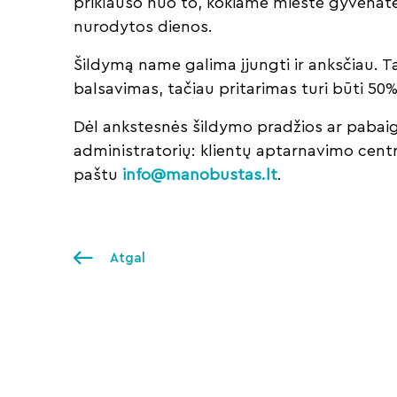
priklauso nuo to, kokiame mieste gyvenat
nurodytos dienos.
Šildymą name galima įjungti ir anksčiau. 
balsavimas, tačiau pritarimas turi būti 50%
Dėl ankstesnės šildymo pradžios ar pabaig
administratorių: klientų aptarnavimo cent
paštu
info@manobustas.lt
.
Atgal