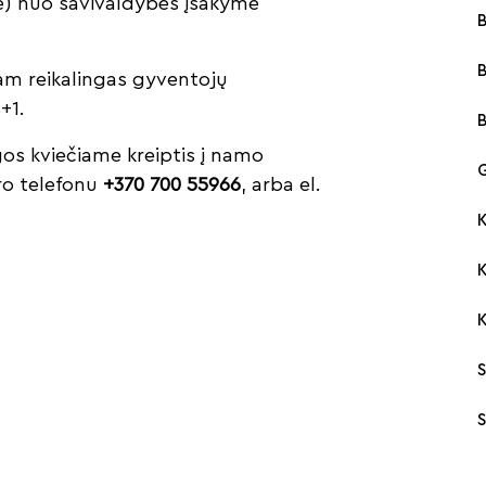
e) nuo savivaldybės įsakyme
B
Tam reikalingas gyventojų
+1.
os kviečiame kreiptis į namo
G
ro telefonu
+370 700 55966
, arba el.
K
S