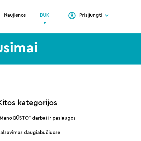
Naujienos
DUK
Prisijungti
usimai
Kitos kategorijos
„Mano BŪSTO" darbai ir paslaugos
Balsavimas daugiabučiuose