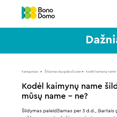
Dažni
Kategorijos
 ●   Šildymas daugiabučiuose ●   
Kodėl kaimynų name š
Kodėl kaimynų name šild
mūsų name – ne?
Šildymas paleidžiamas per 3 d.d., (kartais gal