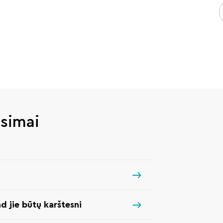
usimai
ad jie būtų karštesni