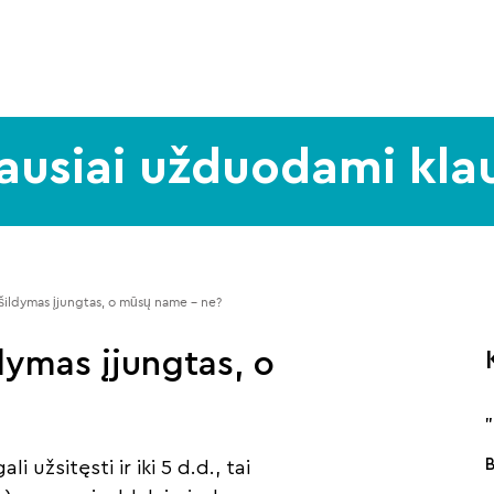
ausiai užduodami kla
ildymas įjungtas, o mūsų name – ne? 
ymas įjungtas, o
i užsitęsti ir iki 5 d.d., tai