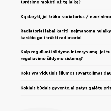
turėsime mokėti už tą laiką?
Ką daryti, jei trūko radiatorius / nuorinimo 
Radiatoriai labai karšti, neįmanoma nulaiky
karščio gali trūkti radiatoriai
Kaip reguliuoti šildymo intensyvumą, jei tu
reguliavimo šildymo sistemą?
Koks yra vidutinis šilumos suvartojimas d
Kokiais būdais gyventojai patys galėtų pri