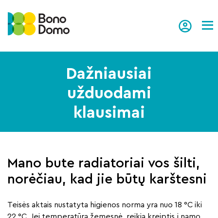
Tog
Dažniausiai
užduodami
klausimai
Mano bute radiatoriai vos šilti,
norėčiau, kad jie būtų karštesni
Teisės aktais nustatyta higienos norma yra nuo 18 °C iki
22 °C. Jei temperatūra žemesnė, reikia kreiptis į namo