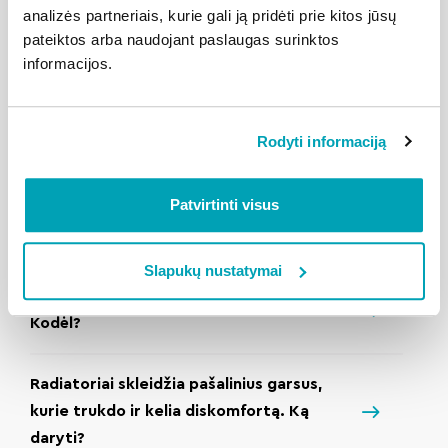
analizės partneriais, kurie gali ją pridėti prie kitos jūsų
pateiktos arba naudojant paslaugas surinktos
Kada mūsų name bus įjungtas šildymas?
informacijos.
Kodėl kaimynų name šildymas įjungtas, o
Rodyti informaciją
mūsų name – ne?
Patvirtinti visus
Ką daryti, jei pats negaliu nuorinti
radiatorių?
Slapukų nustatymai
Laiptinėje šyla radiatorius, o butuose ne.
Kodėl?
Radiatoriai skleidžia pašalinius garsus,
kurie trukdo ir kelia diskomfortą. Ką
daryti?