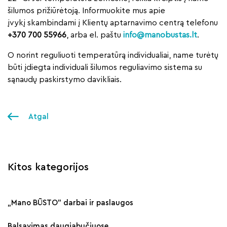
šilumos prižiūrėtoją. Informuokite mus apie
įvykį skambindami į Klientų aptarnavimo centrą telefonu
+370 700 55966
, arba el. paštu
info@manobustas.lt
.
O norint reguliuoti temperatūrą individualiai, name turėtų
būti įdiegta individuali šilumos reguliavimo sistema su
sąnaudų paskirstymo davikliais.
Atgal
Kitos kategorijos
„Mano BŪSTO" darbai ir paslaugos
Balsavimas daugiabučiuose