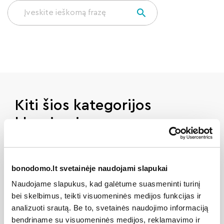
Kiti šios kategorijos
klausimai
bonodomo.lt svetainėje naudojami slapukai
Nešyla radiatoriai, ką daryti?
Naudojame slapukus, kad galėtume suasmeninti turinį
bei skelbimus, teikti visuomeninės medijos funkcijas ir
analizuoti srautą. Be to, svetainės naudojimo informaciją
Mano bute radiatoriai per karšti. Ką
bendriname su visuomeninės medijos, reklamavimo ir
daryti?