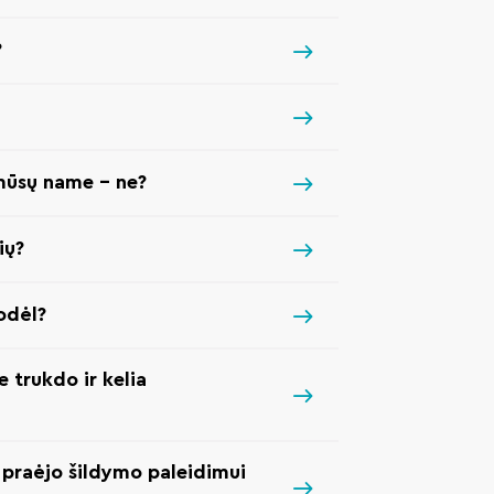
?
mūsų name – ne?
ių?
Kodėl?
e trukdo ir kelia
u praėjo šildymo paleidimui