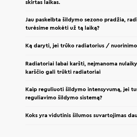
skirtas laikas.
Jau paskelbta šildymo sezono pradžia, radi
turėsime mokėti už tą laiką?
Ką daryti, jei trūko radiatorius / nuorinimo 
Radiatoriai labai karšti, neįmanoma nulaiky
karščio gali trūkti radiatoriai
Kaip reguliuoti šildymo intensyvumą, jei tu
reguliavimo šildymo sistemą?
Koks yra vidutinis šilumos suvartojimas d