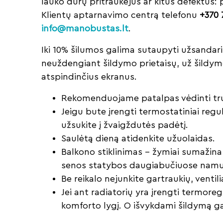
lauko durų pritraukėjus ar kitus defektus: 
Klientų aptarnavimo centrą telefonu
+370 
info@manobustas.lt
.
Iki 10% šilumos galima sutaupyti užsandarin
neuždengiant šildymo prietaisų, už šildymo
atspindinčius ekranus.
Rekomenduojame patalpas vėdinti tru
Jeigu bute įrengti termostatiniai regul
užsukite į žvaigždutės padėtį.
Saulėtą dieną atidenkite užuolaidas.
Balkono stiklinimas – žymiai sumažina
senos statybos daugiabučiuose namu
Be reikalo nejunkite gartraukių, ventili
Jei ant radiatorių yra įrengti termoreg
komforto lygį. O išvykdami šildymą ga