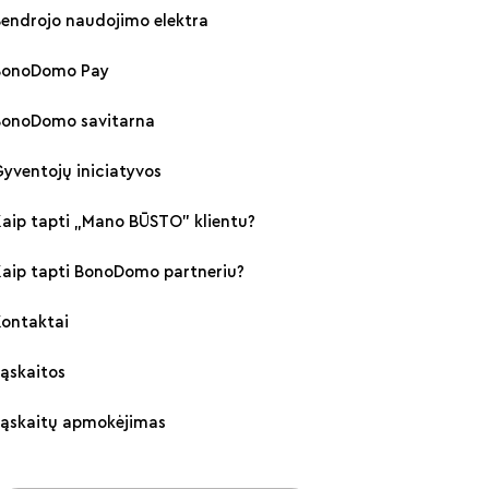
endrojo naudojimo elektra
BonoDomo Pay
BonoDomo savitarna
yventojų iniciatyvos
aip tapti „Mano BŪSTO" klientu?
Kaip tapti BonoDomo partneriu?
Kontaktai
ąskaitos
Sąskaitų apmokėjimas