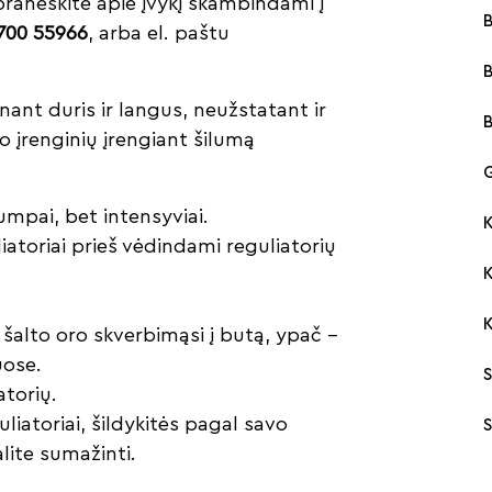
praneškite apie įvykį skambindami į
B
700 55966
, arba el. paštu
ant duris ir langus, neužstatant ir
 įrenginių įrengiant šilumą
G
mpai, bet intensyviai.
K
iatoriai prieš vėdindami reguliatorių
 šalto oro skverbimąsi į butą, ypač –
ose.
S
atorių.
uliatoriai, šildykitės pagal savo
lite sumažinti.