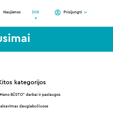
Naujienos
DUK
Prisijungti
usimai
Kitos kategorijos
„Mano BŪSTO" darbai ir paslaugos
Balsavimas daugiabučiuose