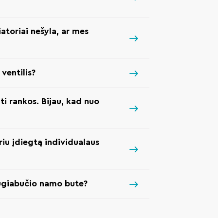
atoriai nešyla, ar mes
ventilis?
ti rankos. Bijau, kad nuo
riu įdiegtą individualaus
augiabučio namo bute?