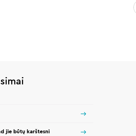
usimai
ad jie būtų karštesni