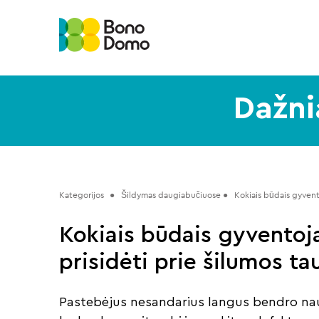
Dažni
Kategorijos
 ●   Šildymas daugiabučiuose ●   
Kokiais būdais gyvent
Kokiais būdais gyventoj
prisidėti prie šilumos t
Pastebėjus nesandarius langus bendro nau