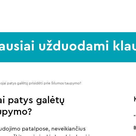
ausiai užduodami kla
ojai patys galėtų prisidėti prie šilumos taupymo? 
ai patys galėtų
aupymo?
dojimo patalpose, neveikiančius