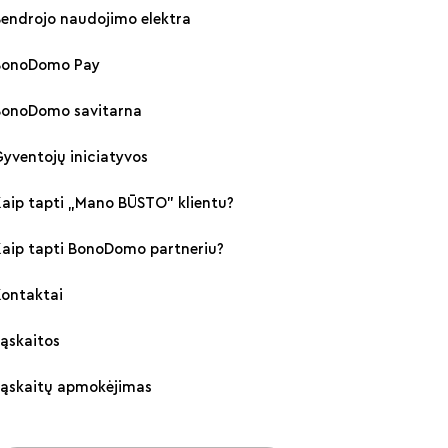
endrojo naudojimo elektra
BonoDomo Pay
BonoDomo savitarna
yventojų iniciatyvos
aip tapti „Mano BŪSTO" klientu?
Kaip tapti BonoDomo partneriu?
Kontaktai
ąskaitos
Sąskaitų apmokėjimas