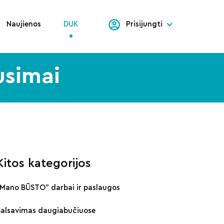
Naujienos
DUK
Prisijungti
usimai
Kitos kategorijos
„Mano BŪSTO" darbai ir paslaugos
Balsavimas daugiabučiuose