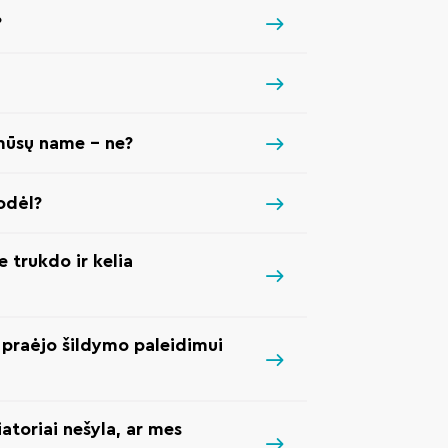
?
mūsų name – ne?
Kodėl?
e trukdo ir kelia
u praėjo šildymo paleidimui
atoriai nešyla, ar mes