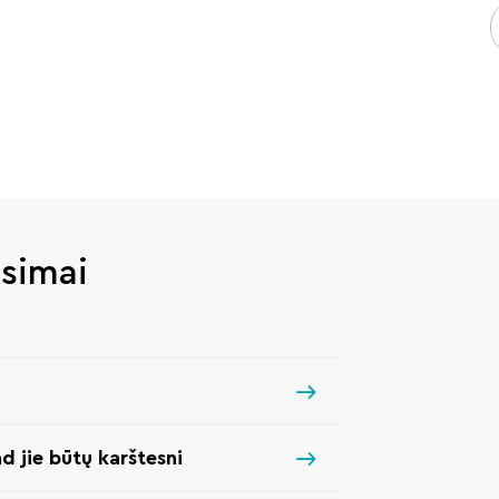
usimai
ad jie būtų karštesni