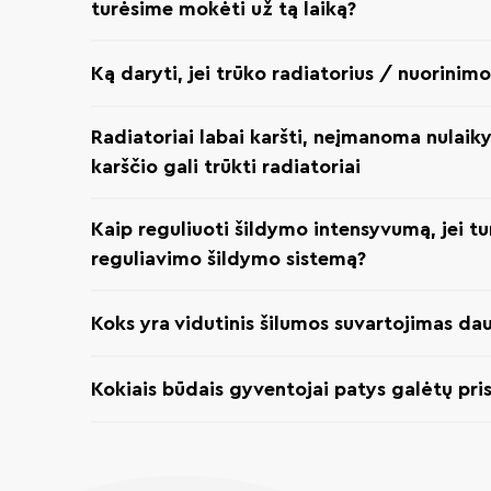
turėsime mokėti už tą laiką?
Ką daryti, jei trūko radiatorius / nuorinimo 
Radiatoriai labai karšti, neįmanoma nulaiky
karščio gali trūkti radiatoriai
Kaip reguliuoti šildymo intensyvumą, jei tu
reguliavimo šildymo sistemą?
Koks yra vidutinis šilumos suvartojimas d
Kokiais būdais gyventojai patys galėtų pri