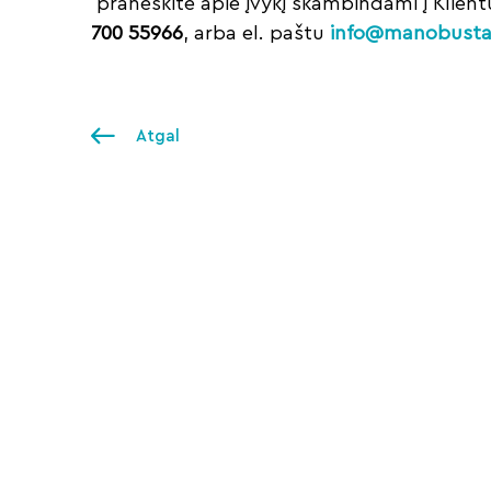
praneškite apie įvykį skambindami į Klien
700 55966
, arba el. paštu
info@manobustas
Atgal