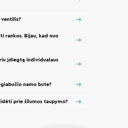
ventilis?
ti rankos. Bijau, kad nuo
riu įdiegtą individualaus
augiabučio namo bute?
sidėti prie šilumos taupymo?