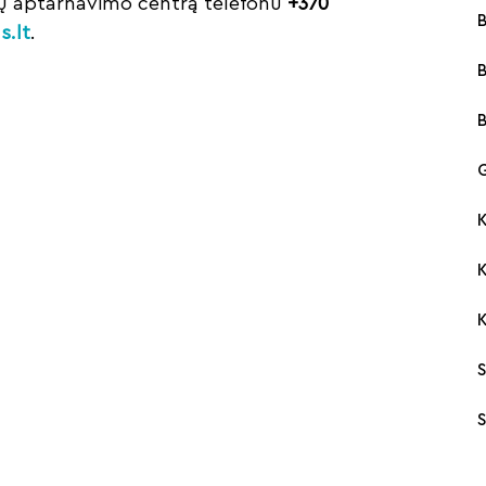
tų aptarnavimo centrą telefonu
+370
B
.lt
.
G
K
S