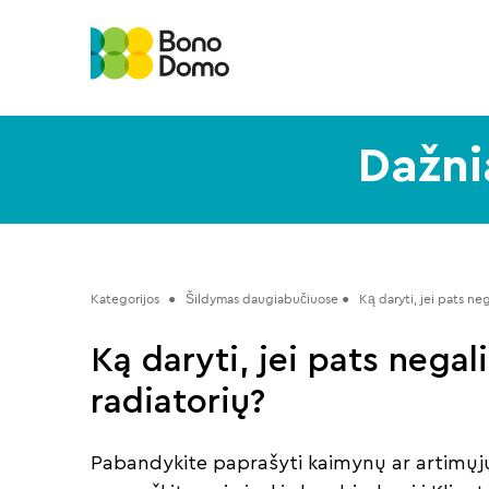
Dažni
Kategorijos
 ●   Šildymas daugiabučiuose ●   
Ką daryti, jei pats neg
Ką daryti, jei pats negal
radiatorių?
Pabandykite paprašyti kaimynų ar artimųjų