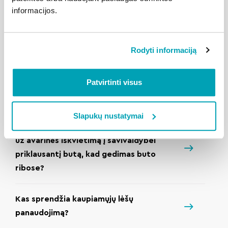
statomi ant žalios vejos arba šaligatvio?
informacijos.
Kada ir kokiais kanalais namo
administratorius pateikia metinę
Rodyti informaciją
ataskaitą?
Patvirtinti visus
Kaip užsisakyti paslaugą?
Slapukų nustatymai
Kas apmoka (nuomininkas ar savivaldybė)
už avarinės iškvietimą į savivaldybei
priklausantį butą, kad gedimas buto
ribose?
Kas sprendžia kaupiamųjų lėšų
panaudojimą?