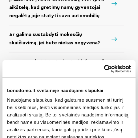
aikštelę, kad gretimų namų gyventojai
negalėtų joje statyti savo automobilių
Ar galima sustabdyti mokesčių
skaičiavimą, jei bute niekas negyvena?
Ar namo administratorius turi informaciją
apie laisvas/neparduotas automobilių
stovėjimo aikštelės vietas mano name?
bonodomo.lt svetainėje naudojami slapukai
Ar reikia suderinimų arba leidimų, jei
Naudojame slapukus, kad galėtume suasmeninti turinį
gyventojas nori įstiklinti savo buto
bei skelbimus, teikti visuomeninės medijos funkcijas ir
balkoną?
analizuoti srautą. Be to, svetainės naudojimo informaciją
bendriname su visuomeninės medijos, reklamavimo ir
analizės partneriais, kurie gali ją pridėti prie kitos jūsų
Ką daryti, jei prie namo automobiliai
pateiktos arba naudojant paslaugas surinktos