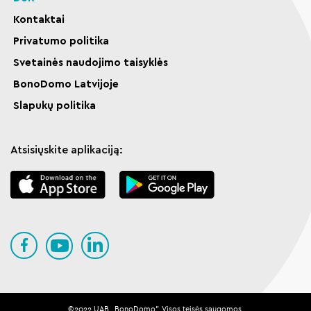
Kontaktai
Privatumo politika
Svetainės naudojimo taisyklės
BonoDomo Latvijoje
Slapukų politika
Atsisiųskite aplikaciją:
©️️️️️2022 UAB „BonoDomo". Visos teisės saugomos.