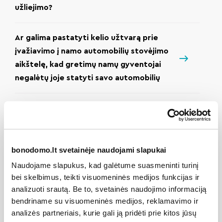
užliejimo?
Ar galima pastatyti kelio užtvarą prie
įvažiavimo į namo automobilių stovėjimo
aikštelę, kad gretimų namų gyventojai
negalėtų joje statyti savo automobilių
Ar namo administratorius turi informaciją
apie laisvas/neparduotas automobilių
stovėjimo aikštelės vietas mano name?
bonodomo.lt svetainėje naudojami slapukai
Ar reikia suderinimų arba leidimų, jei
Naudojame slapukus, kad galėtume suasmeninti turinį
bei skelbimus, teikti visuomeninės medijos funkcijas ir
gyventojas nori įstiklinti savo buto
analizuoti srautą. Be to, svetainės naudojimo informaciją
balkoną?
bendriname su visuomeninės medijos, reklamavimo ir
analizės partneriais, kurie gali ją pridėti prie kitos jūsų
Ką daryti, jei prie namo automobiliai