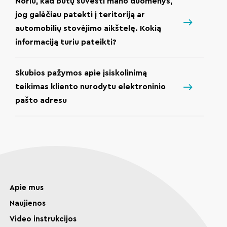
Noriu, kad būtų suvesti mano duomenys,
jog galėčiau patekti į teritoriją ar
automobilių stovėjimo aikštelę. Kokią
informaciją turiu pateikti?
Skubios pažymos apie įsiskolinimą
teikimas kliento nurodytu elektroninio
pašto adresu
Apie mus
Naujienos
Video instrukcijos