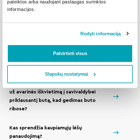
pateiktos arba naudojant paslaugas surinktos
statomi ant žalios vejos arba šaligatvio?
informacijos.
Kada ir kokiais kanalais namo
Rodyti informaciją
administratorius pateikia metinę
ataskaitą?
Patvirtinti visus
Kaip užsisakyti paslaugą?
Slapukų nustatymai
Kas apmoka (nuomininkas ar savivaldybė)
už avarinės iškvietimą į savivaldybei
priklausantį butą, kad gedimas buto
ribose?
Kas sprendžia kaupiamųjų lėšų
panaudojimą?