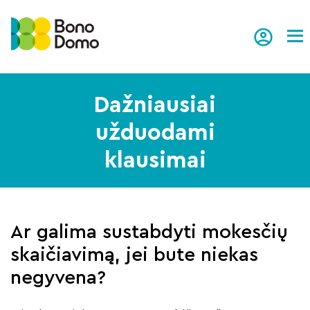
Tog
Dažniausiai
užduodami
klausimai
Ar galima sustabdyti mokesčių
skaičiavimą, jei bute niekas
negyvena?