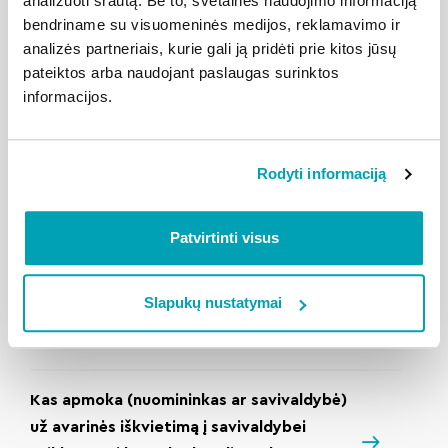
analizuoti srautą. Be to, svetainės naudojimo informaciją
Ar reikia suderinimų arba leidimų, jei
bendriname su visuomeninės medijos, reklamavimo ir
gyventojas nori įstiklinti savo buto
analizės partneriais, kurie gali ją pridėti prie kitos jūsų
balkoną?
pateiktos arba naudojant paslaugas surinktos
informacijos.
Ką daryti, jei prie namo automobiliai
statomi ant žalios vejos arba šaligatvio?
Rodyti informaciją
Kada ir kokiais kanalais namo
Patvirtinti visus
administratorius pateikia metinę
ataskaitą?
Slapukų nustatymai
Kaip užsisakyti paslaugą?
Kas apmoka (nuomininkas ar savivaldybė)
už avarinės iškvietimą į savivaldybei