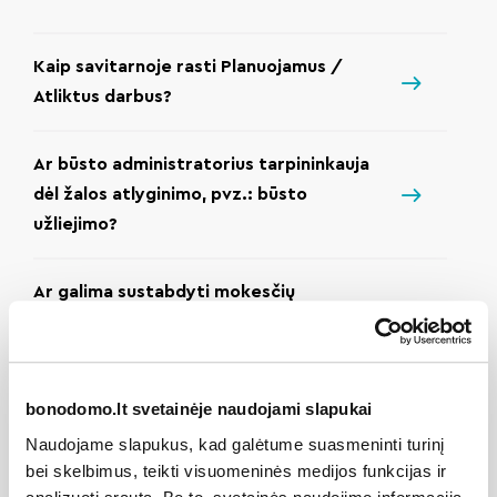
Kaip savitarnoje rasti Planuojamus /
Atliktus darbus?
Ar būsto administratorius tarpininkauja
dėl žalos atlyginimo, pvz.: būsto
užliejimo?
Ar galima sustabdyti mokesčių
skaičiavimą, jei bute niekas negyvena?
Ar namo administratorius turi informaciją
bonodomo.lt svetainėje naudojami slapukai
apie laisvas/neparduotas automobilių
Naudojame slapukus, kad galėtume suasmeninti turinį
stovėjimo aikštelės vietas mano name?
bei skelbimus, teikti visuomeninės medijos funkcijas ir