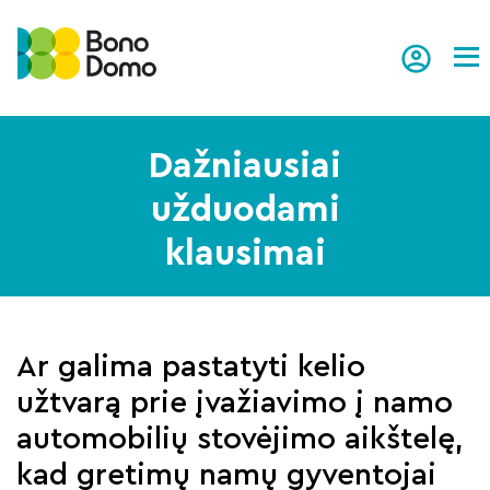
Tog
Dažniausiai
užduodami
klausimai
Ar galima pastatyti kelio
užtvarą prie įvažiavimo į namo
automobilių stovėjimo aikštelę,
kad gretimų namų gyventojai