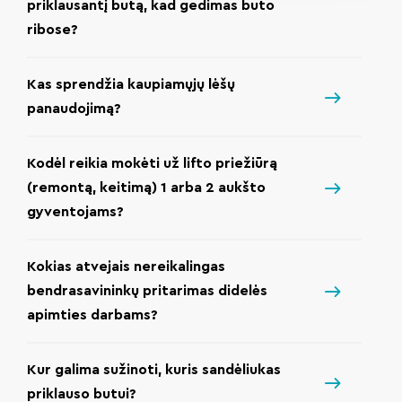
priklausantį butą, kad gedimas buto
ribose?
Kas sprendžia kaupiamųjų lėšų
panaudojimą?
Kodėl reikia mokėti už lifto priežiūrą
(remontą, keitimą) 1 arba 2 aukšto
gyventojams?
Kokias atvejais nereikalingas
bendrasavininkų pritarimas didelės
apimties darbams?
Kur galima sužinoti, kuris sandėliukas
priklauso butui?