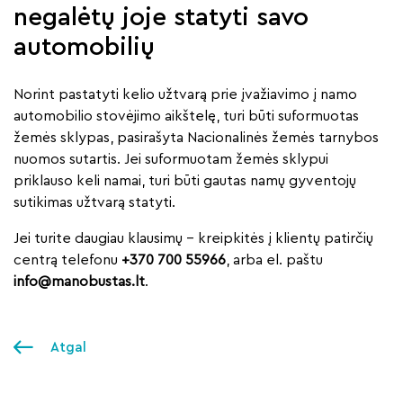
negalėtų joje statyti savo
automobilių
Norint pastatyti kelio užtvarą prie įvažiavimo į namo
automobilio stovėjimo aikštelę, turi būti suformuotas
žemės sklypas, pasirašyta Nacionalinės žemės tarnybos
nuomos sutartis. Jei suformuotam žemės sklypui
priklauso keli namai, turi būti gautas namų gyventojų
sutikimas užtvarą statyti.
Jei turite daugiau klausimų – kreipkitės į klientų patirčių
centrą telefonu
+370 700 55966
, arba el. paštu
info@manobustas.lt
.
Atgal