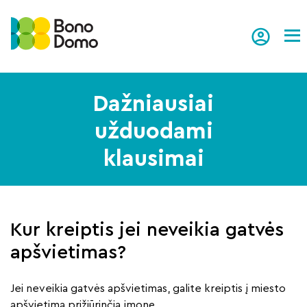
Tog
Dažniausiai
užduodami
klausimai
Kur kreiptis jei neveikia gatvės
apšvietimas?
Jei neveikia gatvės apšvietimas, galite kreiptis į miesto
apšvietimą prižiūrinčią įmonę