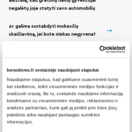
aikštelę, kad gretimų namų gyventojai
negalėtų joje statyti savo automobilių
Ar galima sustabdyti mokesčių
skaičiavimą, jei bute niekas negyvena?
Ar namo administratorius turi informaciją
apie laisvas/neparduotas automobilių
stovėjimo aikštelės vietas mano name?
bonodomo.lt svetainėje naudojami slapukai
Naudojame slapukus, kad galėtume suasmeninti turinį
Ar reikia suderinimų arba leidimų, jei
bei skelbimus, teikti visuomeninės medijos funkcijas ir
analizuoti srautą. Be to, svetainės naudojimo informaciją
gyventojas nori įstiklinti savo buto
bendriname su visuomeninės medijos, reklamavimo ir
balkoną?
analizės partneriais, kurie gali ją pridėti prie kitos jūsų
pateiktos arba naudojant paslaugas surinktos
Ką daryti, jei prie namo automobiliai
informacijos.
statomi ant žalios vejos arba šaligatvio?