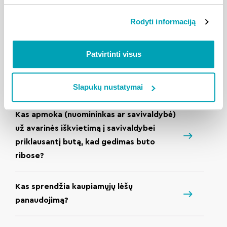
Rodyti informaciją
Kada ir kokiais kanalais namo
administratorius pateikia metinę
ataskaitą?
Patvirtinti visus
Kaip užsisakyti paslaugą?
Slapukų nustatymai
Kas apmoka (nuomininkas ar savivaldybė)
už avarinės iškvietimą į savivaldybei
priklausantį butą, kad gedimas buto
ribose?
Kas sprendžia kaupiamųjų lėšų
panaudojimą?