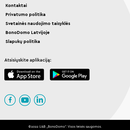
Kontaktai
Privatumo politika
Svetainės naudojimo taisyklės
BonoDomo Latvijoje
Slapukų politika
Atsisiųskite aplikaciją:
©️️️️️2022 UAB „BonoDomo". Visos teisės saugomos.