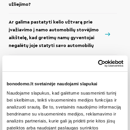
užliejimo?
Ar galima pastatyti kelio užtvarą prie
įvažiavimo į namo automobilių stovėjimo
aikštelę, kad gretimų namų gyventojai
negalėtų joje statyti savo automobilių
Ar galima sustabdyti mokesčių
skaičiavimą, jei bute niekas negyvena?
bonodomo.lt svetainėje naudojami slapukai
Ar namo administratorius turi informaciją
Naudojame slapukus, kad galėtume suasmeninti turinį
apie laisvas/neparduotas automobilių
bei skelbimus, teikti visuomeninės medijos funkcijas ir
stovėjimo aikštelės vietas mano name?
analizuoti srautą. Be to, svetainės naudojimo informaciją
bendriname su visuomeninės medijos, reklamavimo ir
analizės partneriais, kurie gali ją pridėti prie kitos jūsų
Ar reikia suderinimų arba leidimų, jei
pateiktos arba naudojant paslaugas surinktos
gyventojas nori įstiklinti savo buto