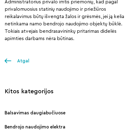
Administratorius privalo imtis priemonių, kad pagal
privalomuosius statinių naudojimo ir priežiūros
reikalavimus būtų išvengta žalos ir grėsmės, jei ją kelia
netinkama namo bendrojo naudojimo objektų būklė.
Tokiais atvejais bendrasavininkų pritarimas didelės
apimties darbams nėra būtinas.
Atgal
Kitos kategorijos
Balsavimas daugiabučiuose
Bendrojo naudojimo elektra