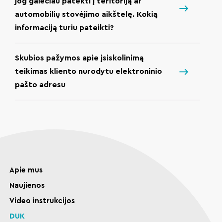
jog galėčiau patekti į teritoriją ar
automobilių stovėjimo aikštelę. Kokią
informaciją turiu pateikti?
Skubios pažymos apie įsiskolinimą
teikimas kliento nurodytu elektroninio
pašto adresu
Apie mus
Naujienos
Video instrukcijos
DUK