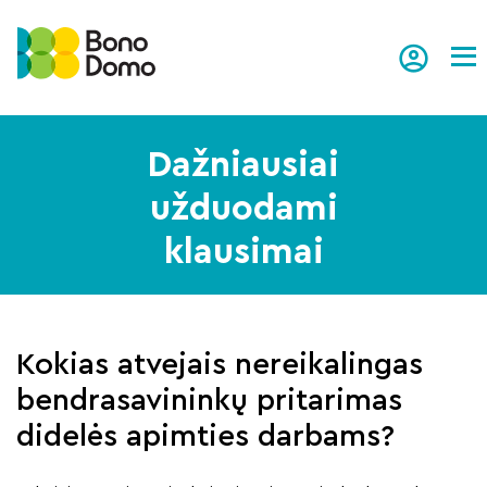
Tog
Dažniausiai
užduodami
klausimai
Kokias atvejais nereikalingas
bendrasavininkų pritarimas
didelės apimties darbams?