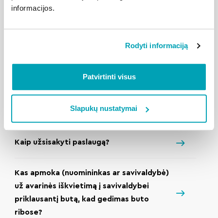
informacijos.
balkoną?
Ką daryti, jei prie namo automobiliai
Rodyti informaciją
statomi ant žalios vejos arba šaligatvio?
Patvirtinti visus
Kada ir kokiais kanalais namo
administratorius pateikia metinę
Slapukų nustatymai
ataskaitą?
Kaip užsisakyti paslaugą?
Kas apmoka (nuomininkas ar savivaldybė)
už avarinės iškvietimą į savivaldybei
priklausantį butą, kad gedimas buto
ribose?